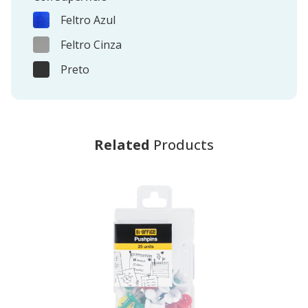
Feltro Azul
Feltro Cinza
Preto
Related
Products