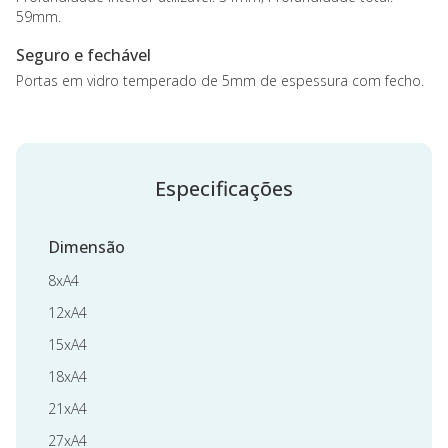
59mm.
Seguro e fechável
Portas em vidro temperado de 5mm de espessura com fecho.
Especificações
Dimensão
8xA4
12xA4
15xA4
18xA4
21xA4
27xA4